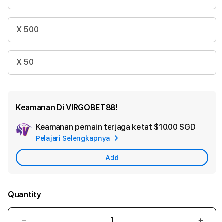
X 500
X 50
Keamanan Di VIRGOBET88!
Keamanan pemain terjaga ketat
$10.00 SGD
Add
Pelajari Selengkapnya
Apple
Care
Add
Quantity