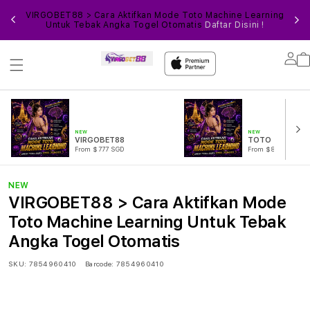
Si
esuai
VIRGOBET88 > Cara Aktifkan Mode Toto Machine Learning
SIT
Untuk Tebak Angka Togel Otomatis
Daftar Disini !
Lo
in
NEW
NEW
VIRGOBET88
TOTO
From $777 SGD
From $888 SGD
NEW
VIRGOBET88 > Cara Aktifkan Mode
Toto Machine Learning Untuk Tebak
Angka Togel Otomatis
SKU:
7854960410
Barcode:
7854960410