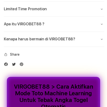
Limited Time Promotion
Apa itu VIRGOBET88 ?
Kenapa harus bermain di VIRGOBET88?
Share
VIRGOBET88 > Cara Aktifkan
Mode Toto Machine Learning
Untuk Tebak Angka Togel
Otomatis