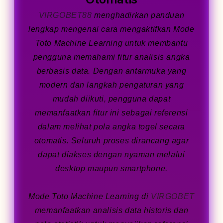
VIRGOBET88
menghadirkan panduan
lengkap mengenai cara mengaktifkan Mode
Toto Machine Learning untuk membantu
pengguna memahami fitur analisis angka
berbasis data. Dengan antarmuka yang
modern dan langkah pengaturan yang
mudah diikuti, pengguna dapat
memanfaatkan fitur ini sebagai referensi
dalam melihat pola angka togel secara
otomatis. Seluruh proses dirancang agar
dapat diakses dengan nyaman melalui
desktop maupun smartphone.
Mode Toto Machine Learning di
VIRGOBET
memanfaatkan analisis data historis dan